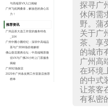
探寻广
与高端茶VX入口揭秘
广州飞机网桑拿，解放您的身心压
休闲需
力！
野。蒲
推荐资讯
关于广
广州品茶大选工作室的服务特色
_104
茶、享
广州中圈小圈经纪：深圳中高端品
茶与广州98场价格解析
的城市
佛山葵花莆典论坛：中高端喝茶微
信VX与广佛24小时上门茶服务
广州高
揭秘
在环境
广州92场探店
2025年广州条友网工作室新店推荐
的中式
榜单
让茶客
有私密的