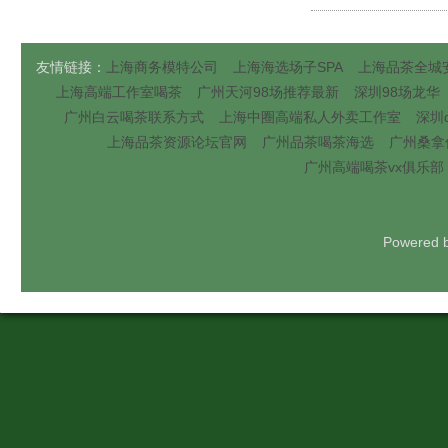
友情链接：
上海商务模特公司
上海海选场子SPA
上海品茶全城
上海高端工作室喝茶
广州天河98场推荐最新
深圳98场龙华
广州白云喝茶联系方式
上海中圈高端私人外卖工作室
深圳q
上海品茶资源论坛官网
广州品茶喝茶海选
广州桑拿
广州高端喝茶vx俱乐部
Powered 